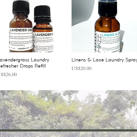
Vista rápida
Vista rápida
avendergrass Laundry
Linens & Lace Laundry Spra
efresher Drops Refill
Precio
US$20.00
recio
S$26.00