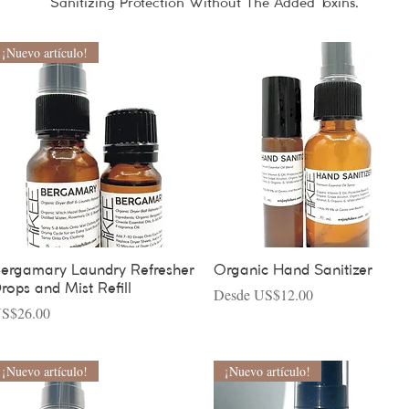
Sanitizing Protection Without The Added Toxins.
¡Nuevo artículo!
Vista rápida
Vista rápida
ergamary Laundry Refresher
Organic Hand Sanitizer
rops and Mist Refill
Precio de oferta
Desde
US$12.00
recio
S$26.00
¡Nuevo artículo!
¡Nuevo artículo!