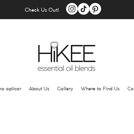
Check Us Out!
o aplicar
About Us
Gallery
Where to Find Us
Co