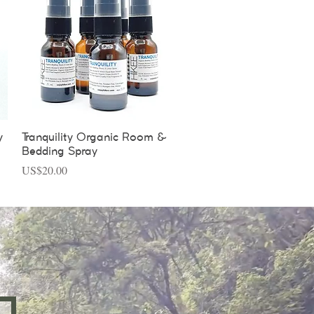
Vista rápida
y
Tranquility Organic Room &
Bedding Spray
Precio
US$20.00