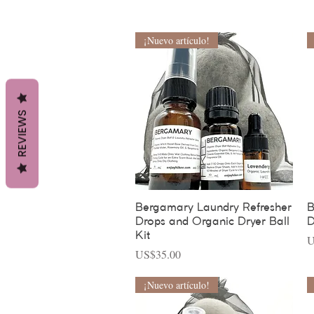
¡Nuevo artículo!
REVIEWS
Vista rápida
Bergamary Laundry Refresher
B
Drops and Organic Dryer Ball
D
Kit
P
U
Precio
US$35.00
¡Nuevo artículo!