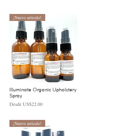
¡Nuevo artículo!
Vista rápida
Illuminate Organic Upholstery
Spray
Precio de oferta
Desde
US$22.00
¡Nuevo artículo!