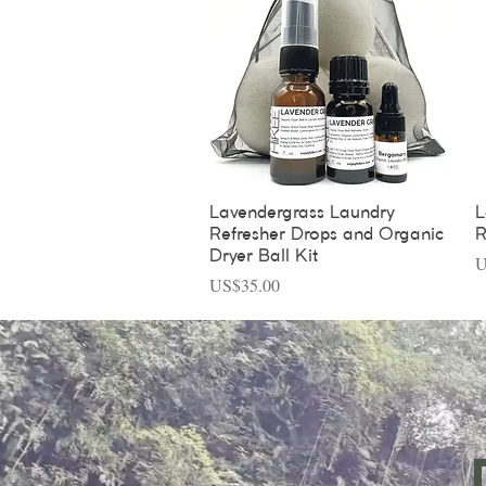
Vista rápida
Lavendergrass Laundry
L
Refresher Drops and Organic
R
Dryer Ball Kit
P
U
Precio
US$35.00