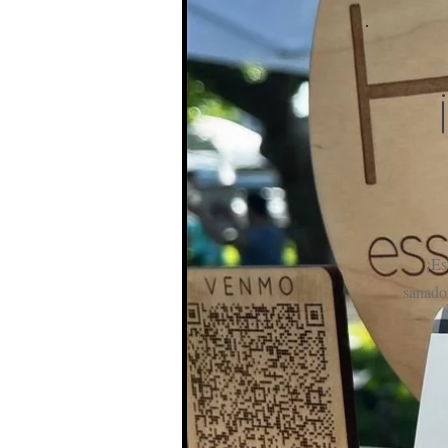
¡Es
sanado