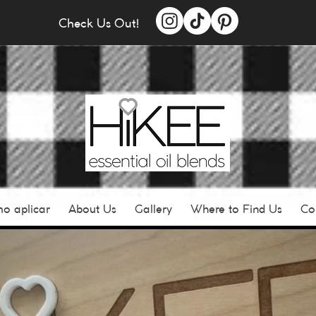
Check Us Out!
o aplicar
About Us
Gallery
Where to Find Us
Co