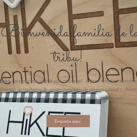
¡Bienvenida familia de l
tribu!
tamos muy emocionados de que estés aquí! Ingresa a nuestro asombro
r mundo de productos de aceites esenciales de primera calidad y obser
te cambian la vida a ti y a tus seres queridos para siempre.
Empieza aqui