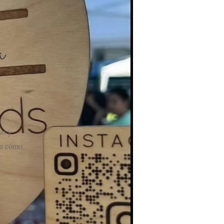
a
so y
va cómo