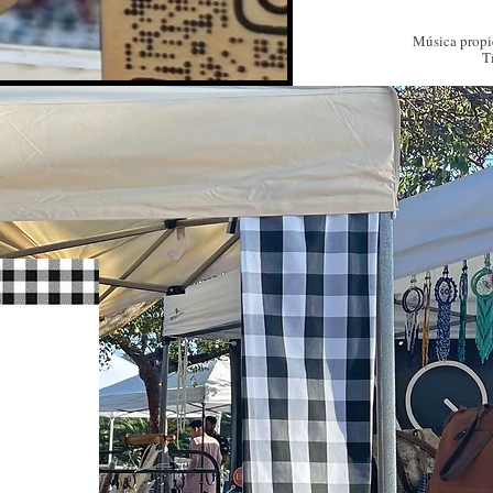
Música propi
T