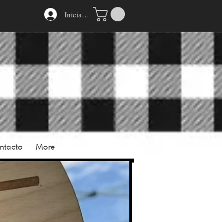
Iniciar sesión
ntacto
More