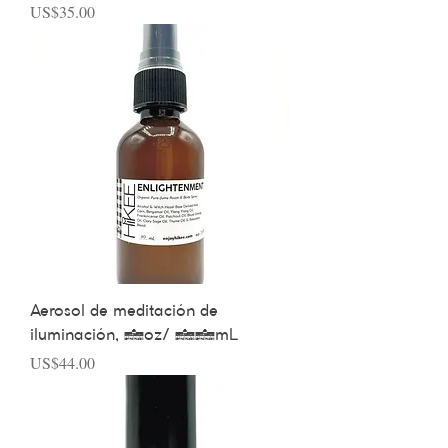
Precio
US$35.00
Aerosol de meditación de
iluminación, 2oz/ 60mL
Precio
US$44.00