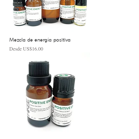
Mezcla de energía positiva
Precio de oferta
Desde
US$16.00