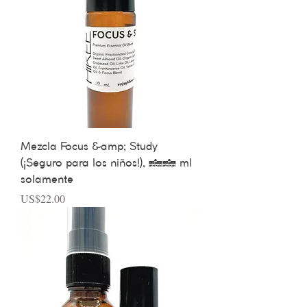
Mezcla Focus &amp; Study
(¡Seguro para los niños!), 10 ml
solamente
Precio
US$22.00