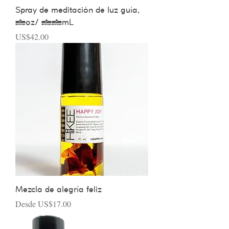
Spray de meditación de luz guía,
2oz/ 60mL
Precio
US$42.00
Mezcla de alegría feliz
Precio de oferta
Desde
US$17.00